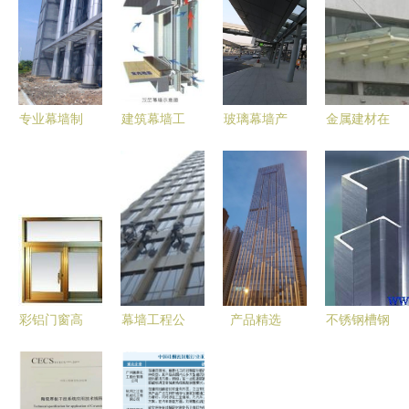
专业幕墙制
建筑幕墙工
玻璃幕墙产
金属建材在
作 廊坊华
程监理要点
品图片,玻
幕墙工程中
宇鼎诺铝业
与常见问题
璃幕墙产品
的应用与发
引领幕墙工
全解析
相册 - 上海
展趋势
程新标杆
夕华幕墙装
饰工程
彩铝门窗高
幕墙工程公
产品精选
不锈钢槽钢
清图片赏析
司如何利用
幕墙工程中
(10)_产品
与幕墙工程
图片大数据
的创新材料
(价格、厂
——上海祥
提升项目管
与前沿技术
家)信息