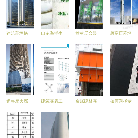
建筑幕墙施
山东海祥生
榆林展台装
超高层幕墙
工企业应严
物工程幕墙
修公司如何
工程动态解
把材料加
胶产品列表
高效交付幕
析 赵西安
工、制作质
及应用指南
墙工程 施
2017版实
量关
工与管理要
践与启示
点全解析
追寻摩天都
建筑幕墙工
金属建材幕
如何选择专
市的璀璨极
程中驳接爪
墙铝单板
业的玻璃幕
光 重庆太
的应用与技
进口氟碳漆
墙清洗公司
阳座幕墙工
术要点——
户外铝板批
及幕墙工程