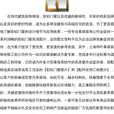
在現代建筑装饰领域，彩铝门窗以其优越的耐候性、丰富的色彩选择
以及良好的密封性能，成为众多商业建筑与高端住宅的首选。为了更直观
地了解彩铝门窗的设计细节与应用效果，一些专业幕墙装饰公司会提供一
系列清晰的彩铝门窗高清图片，这些图文资料不仅为企业品牌形象提供宣
传，也为客户提供了更优质、更直接的参考依据。其中，上海祥叶幕墙装
饰有限工程公司作为一站式的幕墙解决方案专家，凭借多年行业积累与成
熟的工程经验，已经成为许多大型幕墙系统中的高质量作品提供者。搭配
精选真实场景或美工渲染的【彩铝门窗图片】和【配件应用工程图示】，
让客户的装修选型更完美落地。由此可见，融全结构化、快服预案于全局
的美观的幕墙，也能随着轻靓革新装出区域魅力。真正兼顾实用和商工
的，关键是懂得对缝对齐尺寸度量强化优化每一分包交付节点系统素养累
积验程效果闭环的项目可靠性建构认同。一家可靠又好保证所有单品亮颜
端效平稳输出扎实安全的完工档例产况效益的稳抓厂方实据匹配要求的彩