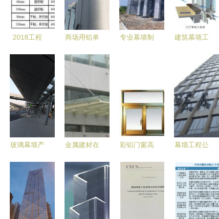
级高度
牌视角
程应用
2018工程
商场用铝单
专业幕墙制
建筑幕墙工
建设推荐产
板幕墙 打
作 廊坊华
程监理要点
品 外墙用
造现代商业
宇鼎诺铝业
与常见问题
中空挤出成
空间的关键
引领幕墙工
全解析
型水泥板
选择
程新标杆
（ECP板）
幕墙工程
玻璃幕墙产
金属建材在
彩铝门窗高
幕墙工程公
品图片,玻
幕墙工程中
清图片赏析
司如何利用
璃幕墙产品
的应用与发
与幕墙工程
图片大数据
相册 - 上海
展趋势
——上海祥
提升项目管
夕华幕墙装
叶幕墙装饰
理效率
饰工程
工程有限公