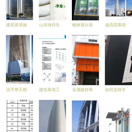
建筑幕墙施
山东海祥生
榆林展台装
超高层幕墙
工企业应严
物工程幕墙
修公司如何
工程动态解
把材料加
胶产品列表
高效交付幕
析 赵西安
工、制作质
及应用指南
墙工程 施
2017版实
量关
工与管理要
践与启示
点全解析
追寻摩天都
建筑幕墙工
金属建材幕
如何选择专
市的璀璨极
程中驳接爪
墙铝单板
业的玻璃幕
光 重庆太
的应用与技
进口氟碳漆
墙清洗公司
阳座幕墙工
术要点——
户外铝板批
及幕墙工程
程挑战世界
亚萨合莱品
发与幕墙工
要点解析