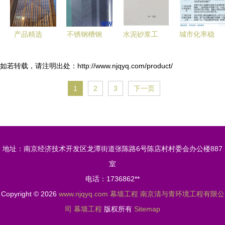
司详解
产品精选
不锈钢槽钢
水泥砂浆工
城市化率稳
幕墙工程中
(10)_产品
艺强制淘
步提升，硅
的创新材料
(价格、厂
汰，瓷砖胶
酮密封胶市
如若转载，请注明出处：http://www.njqyq.com/product/
与前沿技术
家)信息
与幕墙工程
场规模持续
1
2
3
下一页
迎来市场新
扩容——
机遇
2025年中
国硅酮密封
胶行业产业
地址：南京经济技术开发区龙潭街道张陈路6号陈店村村委会办公楼887
链、发展现
室
状及未来趋
电话：1736862**
势研判
Copyright © 2026
www.njqyq.com
幕墙工程
南京清与青环境工程有限公
司
幕墙工程
版权所有
Sitemap