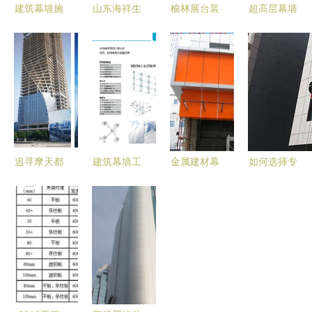
建筑幕墙施
山东海祥生
榆林展台装
超高层幕墙
工企业应严
物工程幕墙
修公司如何
工程动态解
把材料加
胶产品列表
高效交付幕
析 赵西安
工、制作质
及应用指南
墙工程 施
2017版实
量关
工与管理要
践与启示
点全解析
追寻摩天都
建筑幕墙工
金属建材幕
如何选择专
市的璀璨极
程中驳接爪
墙铝单板
业的玻璃幕
光 重庆太
的应用与技
进口氟碳漆
墙清洗公司
阳座幕墙工
术要点——
户外铝板批
及幕墙工程
程挑战世界
亚萨合莱品
发与幕墙工
要点解析
级高度
牌视角
程应用